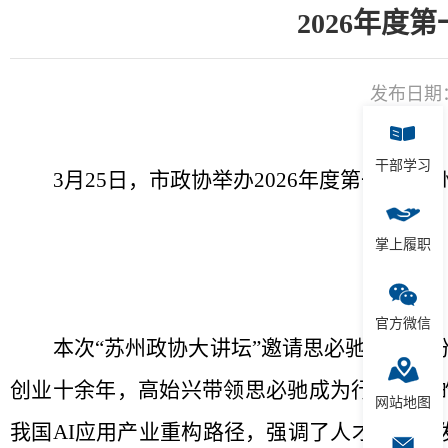
2026年度
发布日期：2
干部学习
3
月
25
日，市政协举办
2026
年度第一期“苏
掌上履职
官方微信
本次“苏州政协大讲坛”邀请思必驰科技股
创业十余年，高始兴带领思必驰成为行业领先
网站地图
我国
AI
应用产业重构路径，强调了人才作为
AI