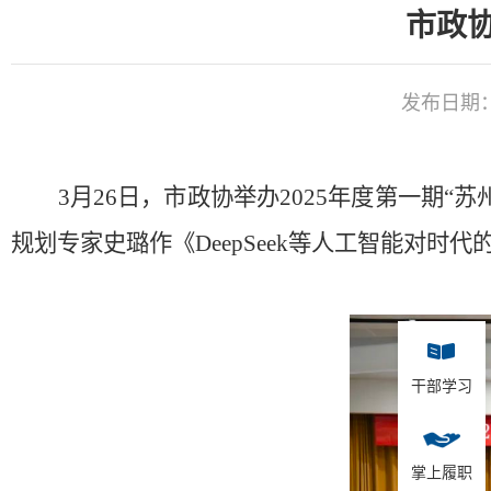
市政协
发布日期：20
3
月
26
日，市政协举办
2025
年度第一期“苏
规划专家史璐作《
DeepSeek
等人工智能对时代
干部学习
掌上履职