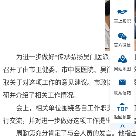
掌上履职
官方微信
为进一步做好
“传承弘扬吴门医派，推动中
召开了由市卫健委、市中医医院、吴门医派研
网站地图
取关于
对这项
工作的意见建议。市政协教卫体
联系信箱
研并介绍了相关工作情况。
会上，相关单位围绕各自工作职责和实际
返回顶部
行交流，并
对进一步做好这项工作
提出了很多
周勤第
充分肯定了与会人员的发言。
他
指