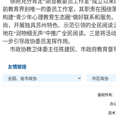
徐刚
充分肯定
“胡慧敏委员工作室”成立以
前教育
界别
唯一的委员工作室，其职责在围绕
构建“青少年心理教育生态圈”做好联系和服务
尚，开展独具苏州特色、示范引领的全民阅读
地在
“润物细无声”中推广全民阅读。三是将活
一步引导政协委员发挥作用。
市政协教卫体委主任陈建民、市政府教育督
友情链接
版权所有：
办
技术