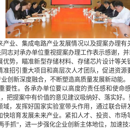
来产业、集成电路产业发展情况以及提案办理有
关同志对承办单位重视提案办理工作表示感谢，并
展优势，瞄准新型存储材料、存储芯片设计等关
精准招引重大项目和高层次人才团队，促进资源
产业创新深度融合，不断塑造高质量发展新动能。
重要性。各承办单位要以高度的责任感和使命
复，把提案中有价值的意见建议吸纳好、落实好
领域，发挥好国家实验室带头作用，通过联合研
加快培育发展未来产业。紧扣人才、投资、市场
两手抓”，进一步强化企业创新主体地位，加速