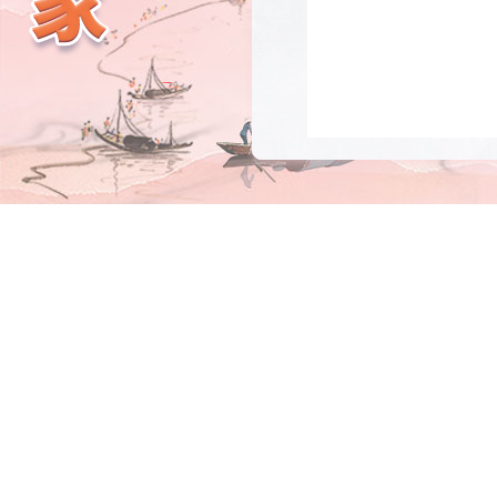
镇湖
底蕴深