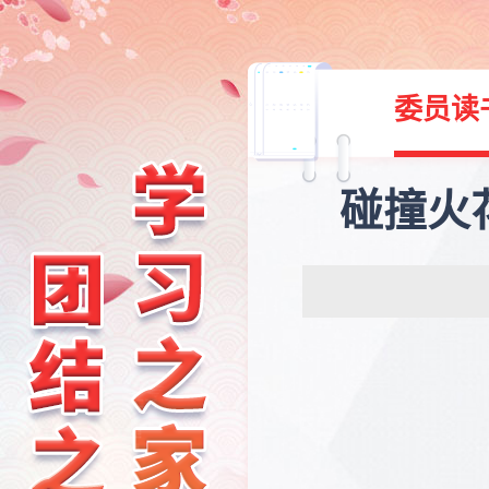
委员读
碰撞火