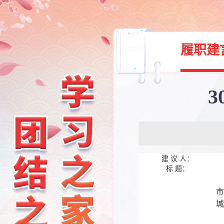
履职建
建 议 人：
标 题：
市
城
（