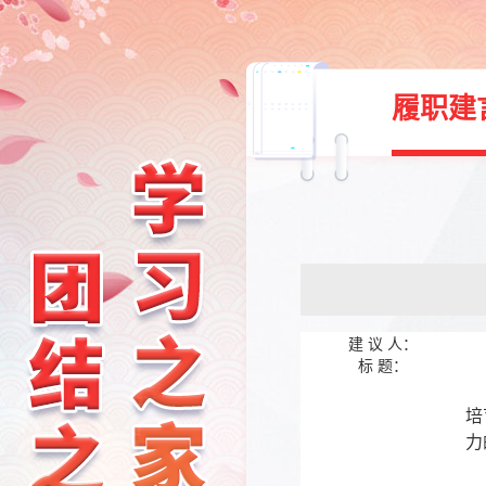
履职建
建 议 人：
标 题：
青
培
力
（