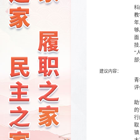
科
教
年
够
面
技
“
部
建议内容：
（
青
评
（
助
的
行
取
镇
大