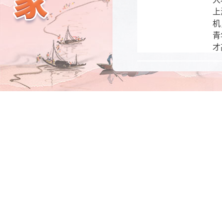
上
机
青
才
承办单位：
办理期限:
办理类型:
答复内容: