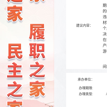
期
的
违
材
建议内容：
个
决
在
产
游
希
间
承办单位：
办理期限:
办理类型: