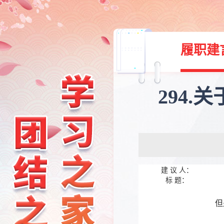
履职建
294
建 议 人：
标 题：
诚
但
中