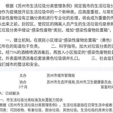
根据《苏州市生活垃圾分类管理条例》规定我市的生活垃圾分
物作为疫情放开后生活垃圾中的一个新种类，应高度重视，与常
感染性废物没有正确分类和进行专业化的处理，将会成为重要的
条出来之前，封控区、管控区的隔离人员产生的生活垃圾均是参
区垃圾分类中增设“感染性废物”类别，增加“感染性废物处置箱”
一、建立机制。在居民小区增设“感染性废物处置箱”（黄色）
区所在的街道包干负责。 二、科学指导。加大对垃圾分类的宣
法，经75%的酒精喷洒消毒后，再放入小区指定的“感染性废物
封，外表面喷洒消毒后套装黄色垃圾袋并扎口。 三、社会监督
我们城市的整洁和安全。
主办
苏州市城市管理局
协办
苏州市生态环境局;苏州市卫生健康委员会;
3个月
答复时间
A：已经解决
一、市生活垃圾分类标准及处置能力现状
根据《苏州市生活垃圾分类管理条例》，生活垃圾是指在日常生活中或者
四类：可回收物、有害垃圾、厨余垃圾、其他垃圾。生活垃圾的具体分类