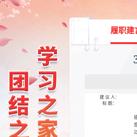
履职建
建 议 人：
标 题：