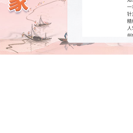
一
针
精
人
州
辆
价
承办单位：
办理期限:
办理类型: