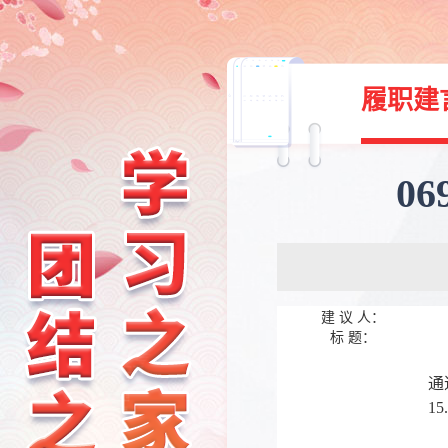
履职建
0
建 议 人：
标 题：
古
通
1
经