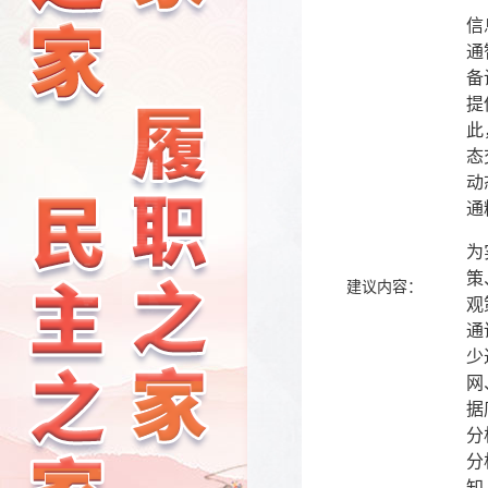
信
通
备
提
此
态
动
通
为
策
建议内容：
观
通
少
网
据
分
分
知