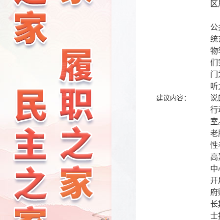
区
基
公
统
物
们
门
听
说
建议内容：
行
室
老
性
高
中
开
府
长
士