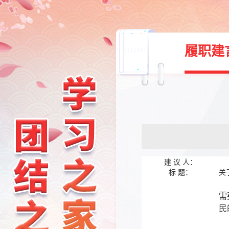
履职建
建 议 人：
标 题：
关
据
需
民
目