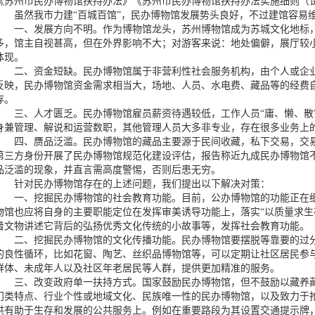
《苏州市民办博物馆扶持办法》《苏州市民办博物馆扶持办法实施细则（
虽然我市力建“百城百馆”，民办博物馆发展势头良好，不过建馆容易维
一、发展方向不明。作为博物馆龙头，苏州博物馆成为苏城文化地标，
多，馆主自视甚高，但在外界影响不大；对游客来说：地处偏僻，展厅较
体现。
二、资金短缺。民办博物馆属于非营利性社会服务机构，由个人或企业
反映，民办博物馆资金需求相当大，场地、人员、水电费、藏品等的经费自
存。
三、人才匮乏。民办博物馆雇员薪资待遇较低，工作人员“庸、懒、散”
身兼管理、解说和运营数职，其他管理人员大多非专业，存在很多业务上
四、赝品泛滥。民办博物馆的藏品主要源于民间收藏，私下交易，交易
第三方身份开展了民办博物馆规范化建设评估，报告称近九成民办博物馆
品泛滥的现象，并直言需高度警惕，否则后患无穷。
针对民办博物馆存在的上述问题，我们提出以下解决对策：
一、挖掘民办博物馆的社会教育功能。目前，公办博物馆的功能正在细
物馆也应将自身的主要职能定位在发挥审美诱导功能上，落实“以质量求生
着文物讲述它背后的弘扬优秀文化传统的小故事等，发挥社会教育功能。
二、挖掘民办博物馆的文化传播功能。民办博物馆要摆脱等靠要的过分依
的良性循环，比如花窗、陶艺、丝织品博物馆等，可以定期让社区居民参
群体、未成年人以及社区年老居民等人群，提供更加精准的服务。
三、改变政府单一扶持方式。国家鼓励民办博物馆，但不鼓励以藏养藏
门类特点、行业个性或地域文化、民族唯一性的民办博物馆，以及致力于
供有助于生存和发展的公共服务上。例如在重要路段为其设置交通提示牌