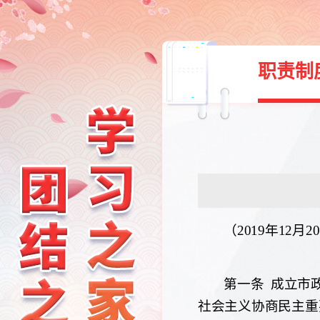
职责制
（
2019
年
12
月
20
第一条
成立市
社会主义协商民主重