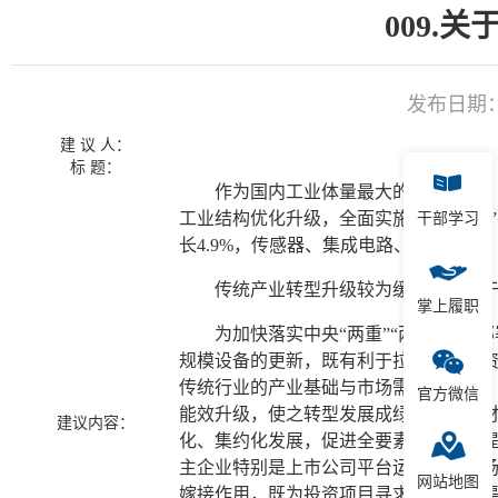
009.
发布日期：20
建 议 人：
标 题：
作为国内工业体量最大的城市之一，苏
工业结构优化升级，全面实施“苏州智造”
干部学习
长4.9%，传感器、集成电路、智能手
传统产业转型升级较为缓慢，受限于关
掌上履职
为加快落实中央“两重”“两新”政策
规模设备的更新，既有利于拉动有效投
传统行业的产业基础与市场需求利用好
官方微信
能效升级，使之转型发展成绿色循环建
建议内容：
化、集约化发展，促进全要素生产效率提
主企业特别是上市公司平台运用资本市场
网站地图
嫁接作用，既为投资项目寻求合适提出