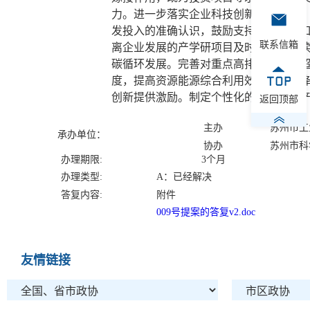
力。进一步落实企业科技创新主体地位，
发投入的准确认识，鼓励支持传统行业
联系信箱
离企业发展的产学研项目及时出清，持
碳循环发展。完善对重点高排放产业的
度，提高资源能源综合利用效率、清洁
创新提供激励。制定个性化的绿色金融
返回顶部
主办
苏州市工
承办单位：
协办
苏州市科
办理期限:
3个月
办理类型:
A：已经解决
答复内容:
附件
009号提案的答复v2.doc
友情链接