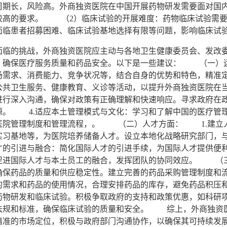
周期长，风险高。外商独资医院在中国开展药物研发需要面对国
较高的要求。 （2）临床试验的开展难度：药物临床试验需要
面临患者招募困难、临床试验基地选择有限等问题，影响临床试
的挑战，外商独资医院应主动与各地卫生健康委员会、发改委
，确保医疗服务质量和药品安全。以下是一些建议： （一）
场需求、消费能力、竞争状况等，结合自身的优势和特色，精准
公共卫生服务、健康教育、义诊等活动，以提升外商独资医院在
进行深入沟通，确保对政策有正确理解和快速响应。寻求政府在
源。 4.适应本土管理模式与文化：学习和了解中国的医疗管
医院管理制度和管理流程，。 （二）人才方面： 1.建立
实习基地等，为医院培养储备人才。设立本地化战略研究部门，
才的引进与融合：简化国际人才的引进手续，为国际人才提供便
促进国际人才与本土员工的融合，发挥团队的协同效应。 （
确保药品的质量和供应稳定性。建立完善的药品采购管理制度和
的需求和药品的使用情况，合理安排药品的库存，避免药品积压
药物研发和临床试验。积极争取政府的支持和政策优惠，如科研
法规和标准，确保临床试验的质量和安全。 综上，外商独资
精准的市场定位，积极与政府部门沟通协作，以确保其可持续发