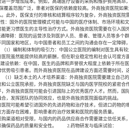
会进一步增加成本。例如，高端医疗设备的采购和维护费用高
医保覆盖范围广泛，患者对医保的依赖度较高。外商独资医院如果
入。此外，医保支付的审核和结算程序较为复杂，外商独资医院
性：国外的医院管理模式可能与中国的医疗体制、市场环境和文
可能更习惯医生的主导性治疗方式。外商独资医院需要在引入国
通障碍：医院的运营涉及到医护人员、患者、管理人员等多个群
不同国家和地区，与中国患者和员工之间的沟通会存在一定障
1）编制和体制的吸引力：中国公立医院的编制对医生具有较
资医院虽然能提供较高的薪酬，但在职业稳定性和社会认可度方
建设依赖：在中国，医生的品牌和声誉很大程度上依赖于所在医
牌优势吸引患者。而外商独资医院在品牌建设方面还需要时间，
（1）缺乏本土的人才培养渠道：外商独资医院需要建立自己的
校和公立医院承担，外商独资医院缺乏与国内医学院校的紧密合
平，外商独资医院可能会引进国际上的优秀医疗人才。然而，国
融合，发挥团队的协同效应，也是外商独资医院面临的挑战。
资医院可能希望引进国外的先进药物和治疗技术，但进口药物的
应方面存在困难，影响患者的治疗效果和医院的服务质量。 （
采购渠道相对受限，与国内的药品供应商合作需要建立信任关系
以确保药品的质量和安全性。 2.药物研发与临床试验： （