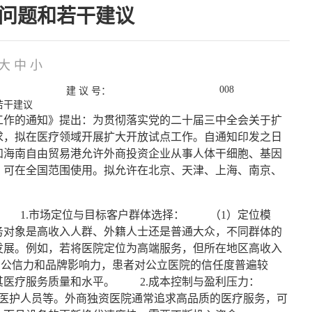
难问题和若干建议
大
中
小
008
建 议 号：
若干建议
作的通知》提出：为贯彻落实党的二十届三中全会关于扩
求，拟在医疗领域开展扩大开放试点工作。自通知印发之日
和海南自由贸易港允许外商投资企业从事人体干细胞、基因
，可在全国范围使用。拟允许在北京、天津、上海、南京、
1.市场定位与目标客户群体选择： （1）定位模
务对象是高收入人群、外籍人士还是普通大众，不同群体的
发展。例如，若将医院定位为高端服务，但所在地区高收入
公信力和品牌影响力，患者对公立医院的信任度普遍较
可其医疗服务质量和水平。 2.成本控制与盈利压力：
医护人员等。外商独资医院通常追求高品质的医疗服务，可