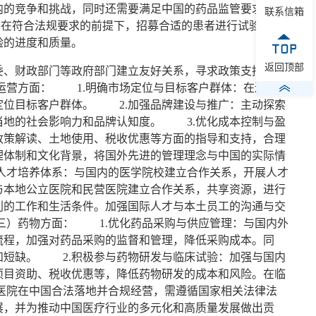
内的竞争和挑战，同时还需要满足中国的药品监管要求，这
联系信箱
在符合法规要求的前提下，招募合适的患者进行试验。外
验的进度和质量。
返回顶部
、财政部门等政府部门建立友好关系，寻求政策支持和资
运营方面： 1.明确市场定位与目标客户群体：在进入中
定位目标客户群体。 2.加强品牌建设与推广：主动探索
当地的社会影响力和品牌认知度。 3.优化成本控制与盈
政策解读、土地使用、税收优惠等方面的指导和支持，合理
理体制和文化背景，将国外先进的管理理念与中国的实际情
人才培养体系：与国内的医学院校建立合作关系，开展人才
与本地公立医院和民营医院建立合作关系，共享资源，进行
利的工作和生活条件。加强国际人才与本土员工的沟通与交
三）药物方面： 1.优化药品采购与供应管理：与国内外
流程，加强对药品采购的监督和管理，降低采购成本。同
和短缺。 2.积极参与药物研发与临床试验：加强与国内
项目资助、税收优惠等，降低药物研发的成本和风险。在临
医院在中国合法落地并合规经营，需遵循国家相关法律法
展，并为推动中国医疗行业的多元化和高质量发展做出贡