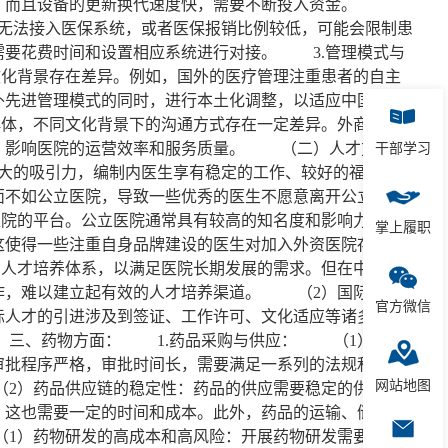
昂，而且设备的更新换代速度快，需要不断投入资金。
无法接入医保系统，或者医保报销比例较低，可能会限制患
需要花费时间和设置相应系统进行对接。 3.管理模式与
化背景存在差异。例如，国外的医疗管理注重患者的自主
外先进管理模式的同时，进行本土化调整，以适应中国市场
体，不同文化背景下的沟通方式存在一定差异。外商独资
碍，影响医院的运营效率和服务质量。 （二）人才方面：
干部学习
大的吸引力，编制内医生享有稳定的工作、较好的福利待遇
面不如公立医院，导致一些优秀的医生不愿意离开公立医院
院的平台。公立医院通常具有较高的知名度和影响力，医
掌上履职
这使得一些注重自身品牌建设的医生对加入外资医院存在顾
人才培养体系，以满足医院长期发展的需求。但在中国，
作，难以建立起有效的人才培养渠道。 （2）国际人才
官方微信
际人才的引进涉及到签证、工作许可、文化适应等诸多问
 三、药物方面： 1.药品采购与供应： （1）进口
审批程序严格，审批时间长，需要满足一系列的法规和标准
网站地图
2）药品供应链的稳定性：药品的供应需要稳定的供应链
，这也需要一定的时间和成本。此外，药品的运输、储存和
1）药物研发的高成本和高风险：开展药物研发需要大量