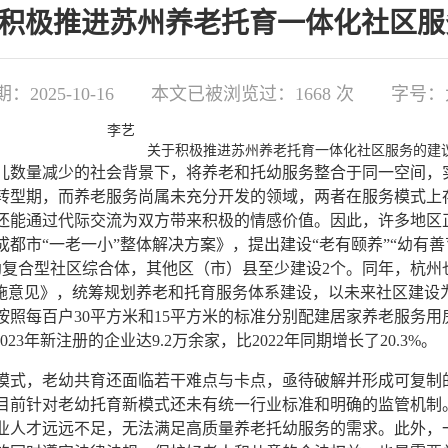
关于积极推进苏州养老托育一体化社区
2025-10-16
本文已被浏览过：
1668
次
字号：
李艺
关于积极推进苏州养老托育一体化社区服务的建
数量减少的社会背景下，将养老和托幼服务整合于同一空间，实
转型期，而养老服务尚属未充分开发的领域，两者在服务模式上
还能通过代际交流为双方带来积极的情感价值。因此，许多地区正
《成都市“一老一小”整体解决方案》，提出建设“老有颐养”“幼
幼复合型社区综合体，其他区（市）县至少建设2个。同年，杭州
施意见》，统筹规划养老和托育服务体系建设，以未来社区建设为抓
照每百户30平方米和15平方米的标准分别配建居家养老服务用房
23年新注册的企业达9.2万余家，比2022年同期增长了20.3%。
，老幼共育还面临若干难点与卡点，亟待破解并形成可复制的
目前针对老幼托育新模式还未有统一行业标准和明确的监管机制
业人才远远不足，无法满足高质量养老托幼服务的需求。此外，