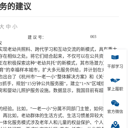
服务的建议
大
中
小
003
建 议 号：
议
现老幼共照料、跨代学习和互动交流的新模式，具有重大
存在相似之处。将它们结合起来，不仅可以在公共资源、基
在积极探索这种“老幼共托”的新模式，其市场潜力正逐渐
干部学习
有善育”的幸福样本城市，扩大多元服务供给，并计划在未来三
也出台了《杭州市“一老一小”整体解决方案》和《关于推进
手，规划“15分钟公共服务圈”，建立“1+N”区域综合老
掌上履职
和婴幼儿照护服务设施。数据显示，我国目前有超过36.2
经验。比如，“一老一小”分属不同部门主管，如何打破部
官方微信
。再比如，老幼群体的生活方式、生活习惯差异较大，目前
一体化服务模式涉及老年人和儿童的权益保护、个人隐私保