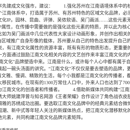
建成文化强市，建议： 1.强化苏州在江南语境体系中的核心
个江南体系中，打造属于苏州、有苏州特色的区域文化品牌，必
文化IP。园林、昆曲、评弹、吴侬软语、吴门画派……这些元素
IP属性，在传播中需要做的是强化这些元素的特质，并以此为核
如为吴门画派中几位代表性大家设计动画形象，并创作出相关的fl
三角区域推广自身形像的载体，苏州要从自己的特色出发提升自己
说，有江南文化属性的资源丰富，既有有形的物质形态，更重要
一方面通过鼓励江南文化相关内容的文艺创作来丰富江南文化的
江南文化”品牌塑造中来。江南是什么，或许每个人心中都有属于
起一碗头汤面的讲究。“江南文化”不仅仅是要去塑造的品牌，更
过着文雅、慢调、精致的生活，每个小我都是江南文化的传播者，
移民城市。在现有的1300万常住人口中，外来人口也达到了7
为江南文化的创造者和传播者。 4.借助新媒体共同构建“江南
绣大师姚建萍曾与知名网游《王者荣耀》合作设计了角色战衣皮
细雅的苏绣成功出圈。要选取江南文化品牌中的经典元素结合微
国潮、新中式等年轻人关注的新媒体热点，把江南文化潜移默化
其他元素，共同构建江南文化品牌元素矩阵。