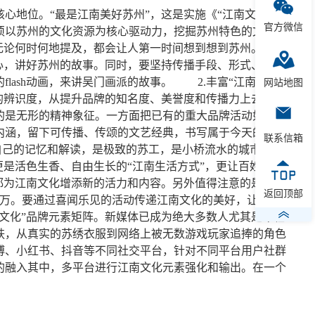
地位。“最是江南美好苏州”，这是实施《“江南文化”品
官方微信
须以苏州的文化资源为核心驱动力，挖掘苏州特色的文化元
无论何时何地提及，都会让人第一时间想到想到苏州。这些
心，讲好苏州的故事。同时，要坚持传播手段、形式、方式
ash动画，来讲吴门画派的故事。 2.丰富“江南文化”
网站地图
的辨识度，从提升品牌的知名度、美誉度和传播力上去下功
的是无形的精神象征。一方面把已有的重大品牌活动如江南
内涵，留下可传播、传颂的文艺经典，书写属于今天的经典
联系信箱
自己的记忆和解读，是极致的苏工，是小桥流水的城市风
是活色生香、自由生长的“江南生活方式”，更让百姓有亲
都为江南文化增添新的活力和内容。另外值得注意的是，据
返回顶部
00万。要通过喜闻乐见的活动传递江南文化的美好，让新苏州
文化”品牌元素矩阵。新媒体已成为绝大多数人尤其是年轻
肤，从真实的苏绣衣服到网络上被无数游戏玩家追捧的角色
博、小红书、抖音等不同社交平台，针对不同平台用户社群
的融入其中，多平台进行江南文化元素强化和输出。在一个