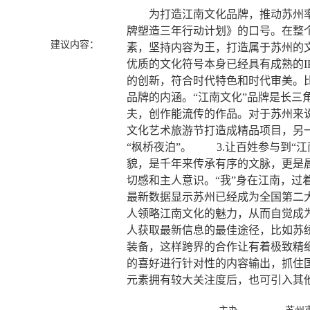
为打造江南文化品牌，推动苏州率先
牌塑造三年行动计划》的口号。在整
建议内容：
素，坚持内容为王，打造属于苏州的
优质的文化符号本身已经具有成熟的
的创新，符合时代特色和时代审美。比
品牌的内涵。“江南文化”品牌是长
夫，创作能流传的作品。对于苏州来
文化艺术旅游节打造成精品项目，另
“枫桥夜泊”。 3.让百姓参与到“
貌，是千年来传承有序的文脉，更是晨
切感和主人意识。“我”身在江南，
最新数据显示苏州已经成为全国第二大
人领略江南文化的魅力，从而自觉成
人获取最新信息的最佳途径，比如苏
装备，这样跨界的合作让有着极致精
的喜好进行针对性的内容输出，抓住
元素拥有较大关注度后，也可引入