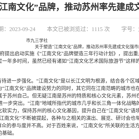
造“江南文化”品牌，推动苏州率先建
2023-09-24
本文已被浏览过：
1115
次
字号：
市九三学社
关于塑造“江南文化”品牌，推动苏州率先建成文化强市
政府提出启动实施《“江南文化”品牌塑造三年行动计划》，提出重点
过一年多时间，虽然已经有诸如“江南文化艺术国际旅游节”这样
待进一步强化。“江南文化”是以长江文明为根源，结合各个区
“江南文化”品牌建设努力的同时，其它同在江南范畴的城市也在
属于苏州自己。但无疑江南是苏州的特质和核心文化元素，苏州
进一步突出。“江南”地域所指代的城市几乎和长三角一体化战略
化软实力，保持苏州的核心文化基因，提升自己在“江南文化”语
江南文化”不断被提起，各种与之相关的演出、展览、研讨会也举
群众的参与度并不高。对于百姓来说，“江南文化”所关联的生活
的基础。