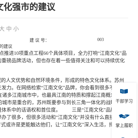
成文化强市的建议
大
中
小
003
建 议 号：
的建议
推进10项重点工程66个具体项目，全力打响“江南文化”品
的重磅品牌活动，但也存在着一些值得关注和可以持续优化
域的人文优势和自然环境条件，形成的特色文化体系。苏州
发力。在网络检索“江南文化”品牌，你会看到很多不是苏
在诸多江南城市中，也最具江南的特质和撑起江南概念的实
干部学习
的城市是重合的，苏州既要参与到长三角一体化的战略大发
境体系中的话语权和首位度。 三是“江南文化”品牌的群
办了很多，但很多活动和“江南文化”并没有什么直接的关
方式或许是更能触达他们，让“江南文化”深入生活，扎根群
掌上履职