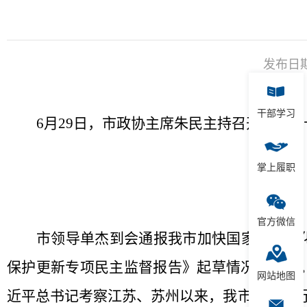
发布日期：
干部学习
6
月
29
日，市政协主席朱民主持召开市政协
掌上履职
官方微信
市领导单杰到会通报我市加快国家历史文
保护更新专项民主监督报告》起草情况的说明
网站地图
近平总书记考察江苏、苏州以来，我市全面践行